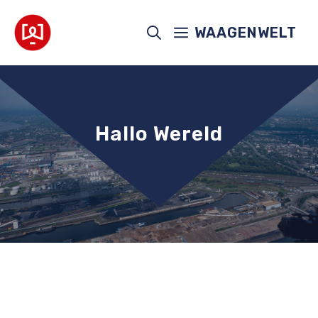
Ga
naar
WAAGENWELT
de
inhoud
Hallo Wereld