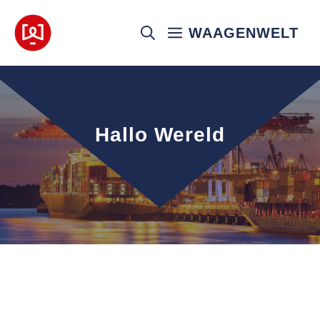
Ga
naar
WAAGENWELT
de
inhoud
Hallo Wereld