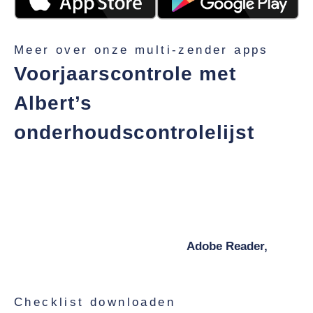
Meer over onze multi-zender apps
Voorjaarscontrole met
Albert’s
onderhoudscontrolelijst
Met de checklist voor weegschaalonderhoud van
Albert kunt u zelf snel de meest noodzakelijke
controles aan uw weegschaal uitvoeren en potentiële
problemen herkennen voordat het hoogseizoen begint.
U hebt een pdf-lezer nodig zoals
Adobe Reader,
om
het document te bekijken en af te drukken.
Checklist downloaden