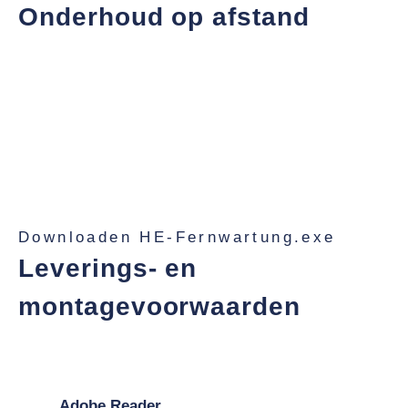
Onderhoud op afstand
Met TeamViewer op uw schaal-pc kunnen onze IT-
experts snel reageren en ervoor zorgen dat uw
downtimes kort blijven. Zelfs als een servicetechnicus
u ter plaatse moet helpen, helpt de online weergave
van de computer u om uw collega ter plaatse voor te
bereiden of te helpen.
Downloaden HE-Fernwartung.exe
Leverings- en
montagevoorwaarden
Download hier onze leverings- en
installatievoorwaarden. Je hebt een pdf-lezer nodig
zoals
Adobe Reader,
om het document te bekijken en