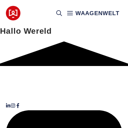
Ga
naar
WAAGENWELT
de
inhoud
Hallo Wereld