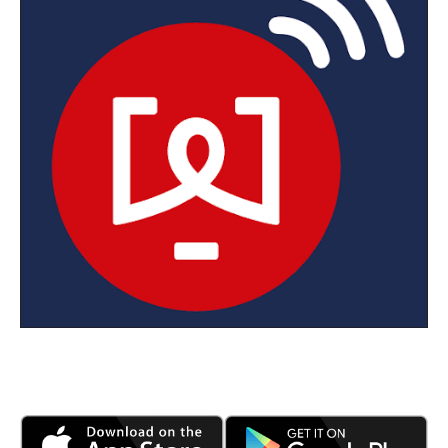
Met
EWA remote
kunnen chauffeurs je weegschalen
controleren en op afstand bedienen.