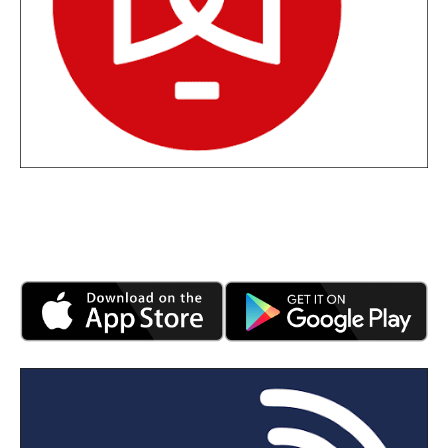
Met
EWA connect
genereer je QR-codes voor je
weegbruggen.