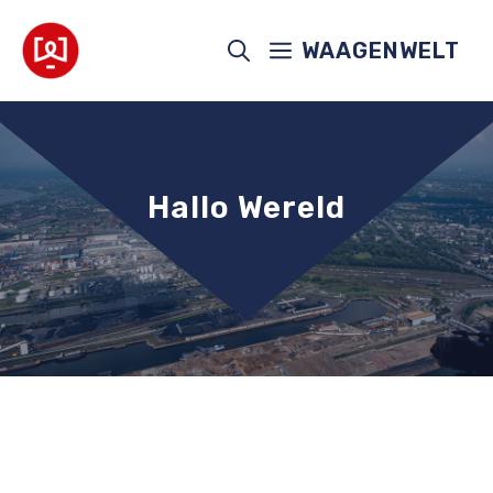
Ga
naar
WAAGENWELT
de
inhoud
Hallo Wereld