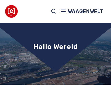
Ga
naar
WAAGENWELT
de
inhoud
Hallo Wereld