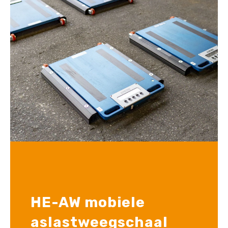
HE-AW mobiele
aslastweegschaal