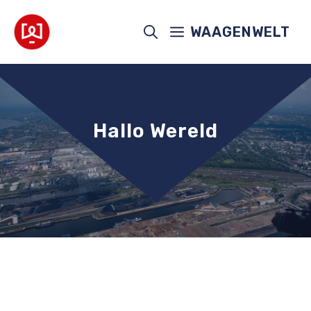
Ga
naar
WAAGENWELT
de
inhoud
Hallo Wereld