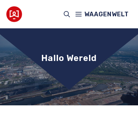
Ga
naar
WAAGENWELT
de
inhoud
Hallo Wereld