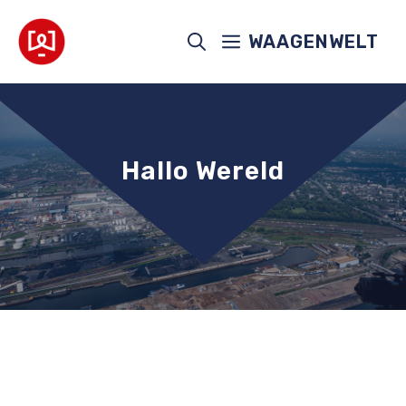
Ga
naar
WAAGENWELT
de
inhoud
Hallo Wereld