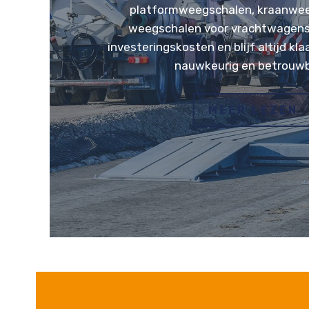
platformweegschalen, kraanwee
weegschalen voor vrachtwagens
investeringskosten en blijf altijd kl
nauwkeurig en betrouwb
MEER LEZEN