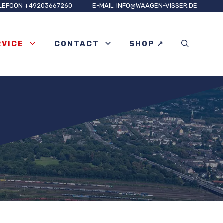
LEFOON +49203667260
E-MAIL: INFO@WAAGEN-VISSER.DE
RVICE
CONTACT
SHOP ↗