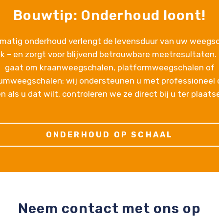
Bouwtip: Onderhoud loont!
matig onderhoud verlengt de levensduur van uw weegs
jk – en zorgt voor blijvend betrouwbare meetresultaten.
gaat om kraanweegschalen, platformweegschalen of
iumweegschalen: wij ondersteunen u met professioneel
n als u dat wilt, controleren we ze direct bij u ter plaats
ONDERHOUD OP SCHAAL
Neem contact met ons op