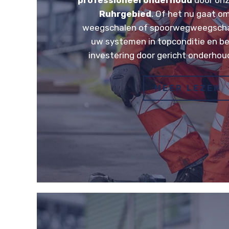
professioneel onderhoud
door onz
Ruhrgebied
. Of het nu gaat om
weegschalen of spoorwegweegschal
uw systemen in topconditie en 
investering door gericht onderhou
MEER LEZEN