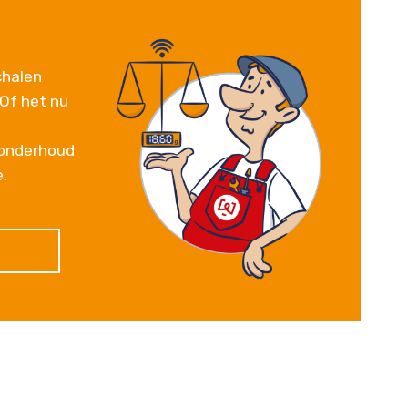
chalen
 Of het nu
 onderhoud
e.