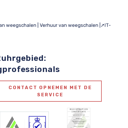
van weegschalen
|
Verhuur van weegschalen
|
➚IT-
Ruhrgebied:
gprofessionals
CONTACT OPNEMEN MET DE
SERVICE