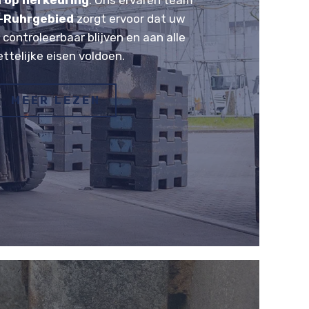
 op herkeuring
. Ons ervaren team
n-Ruhrgebied
zorgt ervoor dat uw
ontroleerbaar blijven en aan alle
ttelijke eisen voldoen.
MEER LEZEN