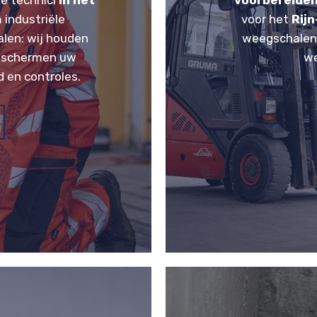
e technici
in het
voorbereiden
 industriële
voor het
Rij
en: wij houden
weegschalen c
beschermen uw
we
d en controles.