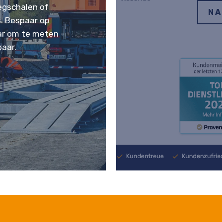
gschalen of
NA
. Bespaar op
aar om te meten –
aar.