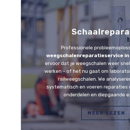
Schaalrepara
Professionele probleemoploss
weegschalenreparatieservice in
ervoor dat je weegschalen weer sne
werken – of het nu gaat om laborato
railweegschalen. We analysere
systematisch en voeren reparaties u
onderdelen en diepgaande ex
MEER LEZEN