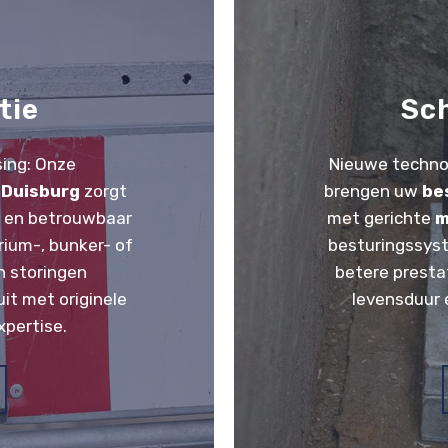
tie
Sc
ing: Onze
Nieuwe techno
 Duisburg
zorgt
brengen uw
be
l en betrouwbaar
met gerichte
m
rium-, bunker- of
besturingssyst
n storingen
betere presta
it met originele
levensduur 
pertise.