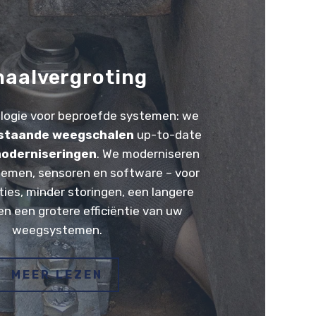
haalvergroting
logie voor beproefde systemen: we
staande weegschalen
up-to-date
oderniseringen
. We moderniseren
emen, sensoren en software – voor
ties, minder storingen, een langere
en een grotere efficiëntie van uw
weegsystemen.
MEER LEZEN