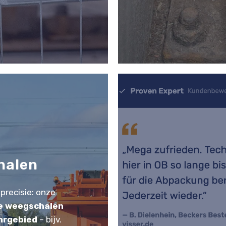
halen
precisie: onze
e weegschalen
hrgebied
– bijv.